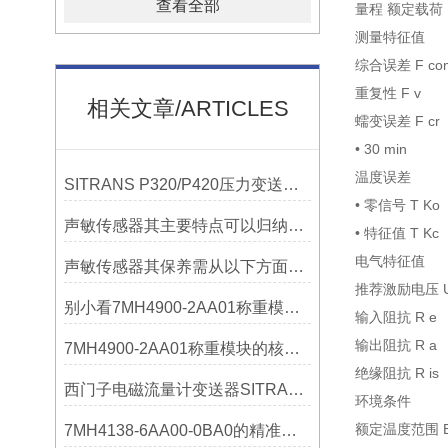
查看全部
量程 额定载荷 
测量特征值
综合误差 F c
重复性 F 
相关文章/ARTICLES
蠕变误差 F cr
• 30 mi
温度误差
SITRANS P320/P420压力变送器概述
• 零信号 T 
声敏传感器其主要特点可以归纳为以下几个核心维度
• 特征值 T 
电气特征值
声敏传感器其保养需从以下方面入手
推荐激励电压 U
别小看7MH4900-2AA01称重模块！这些你日常接触的领域，早已离不开它
输入阻抗 R
输出阻抗 R
7MH4900-2AA01称重模块的核心亮点，藏着让效率翻倍的“关键密码”
绝缘阻抗 R i
西门子电磁流量计变送器SITRANS FMT020的功能
环境条件
额定温度范围 B
7MH4138-6AA00-0BA0的精准从何而来？关键组成部分，藏着答案！