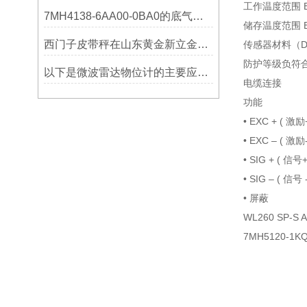
工作温度范围 B
7MH4138-6AA00-0BA0的底气：这些核心功能，让精准称重不再是难题
储存温度范围 B
西门子皮带秤在山东黄金新立金矿的成功应用
传感器材料
防护等级负符合 E
以下是微波雷达物位计的主要应用领域及具体场景分析
电缆连接
功能
• EXC +
• EXC –
• SIG +
• SIG – 
• 屏
WL260 SP-
7MH5120-1K