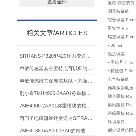
查看全部
量程 额定载荷 
测量特征值
综合误差 F c
重复性 F 
相关文章/ARTICLES
蠕变误差 F cr
• 30 mi
温度误差
SITRANS P320/P420压力变送器概述
• 零信号 T 
声敏传感器其主要特点可以归纳为以下几个核心维度
• 特征值 T 
电气特征值
声敏传感器其保养需从以下方面入手
推荐激励电压 U
别小看7MH4900-2AA01称重模块！这些你日常接触的领域，早已离不开它
输入阻抗 R
输出阻抗 R
7MH4900-2AA01称重模块的核心亮点，藏着让效率翻倍的“关键密码”
绝缘阻抗 R i
西门子电磁流量计变送器SITRANS FMT020的功能
环境条件
额定温度范围 B
7MH4138-6AA00-0BA0的精准从何而来？关键组成部分，藏着答案！