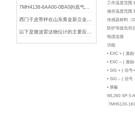
工作温度范围 B
7MH4138-6AA00-0BA0的底气：这些核心功能，让精准称重不再是难题
储存温度范围 B
西门子皮带秤在山东黄金新立金矿的成功应用
传感器材料
防护等级负符合 E
以下是微波雷达物位计的主要应用领域及具体场景分析
电缆连接
功能
• EXC +
• EXC –
• SIG +
• SIG – 
• 屏
WL260 SP-
7MH5120-1K