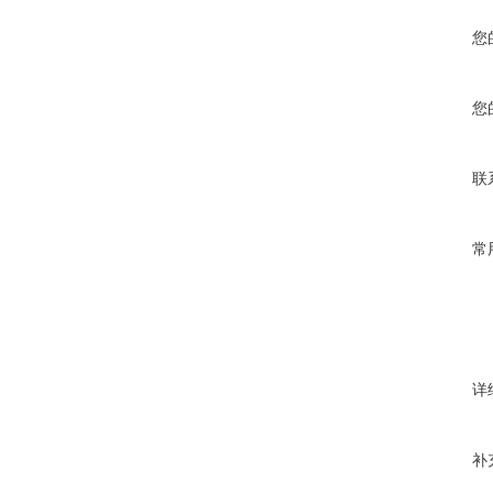
您
您
联
常
详
补