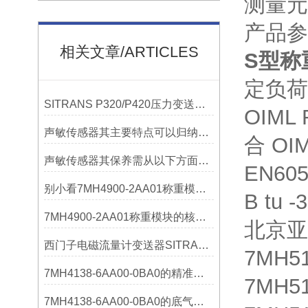
测量元
产品参
相关文章/ARTICLES
S型称重
定负荷
SITRANS P320/P420压力变送器概述
OIM
声敏传感器其主要特点可以归纳为以下几个核心维度
合 O
声敏传感器其保养需从以下方面入手
EN60
别小看7MH4900-2AA01称重模块！这些你日常接触的领域，早已离不开它
B tu 
7MH4900-2AA01称重模块的核心亮点，藏着让效率翻倍的“关键密码”
北京亚
西门子电磁流量计变送器SITRANS FMT020的功能
7MH5
7MH4138-6AA00-0BA0的精准从何而来？关键组成部分，藏着答案！
7MH5
7MH4138-6AA00-0BA0的底气：这些核心功能，让精准称重不再是难题