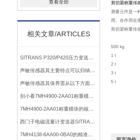
查看全部
剪切梁称重传感器
测量元件是一
用。在作用在
剪切梁称重传
相关文章/ARTICLES
500 kg 7
1 
SITRANS P320/P420压力变送器概述
2
声敏传感器其主要特点可以归纳为以下几个核心维度
3
5
声敏传感器其保养需从以下方面入手
别小看7MH4900-2AA01称重模块！这些你日常接触的领域，早已离不开它
7MH4900-2AA01称重模块的核心亮点，藏着让效率翻倍的“关键密码”
西门子电磁流量计变送器SITRANS FMT020的功能
7MH4138-6AA00-0BA0的精准从何而来？关键组成部分，藏着答案！
留言询价