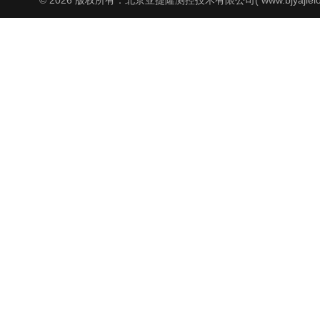
© 2026 版权所有：北京亚捷隆测控技术有限公司( www.bjyajielo