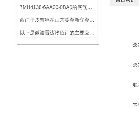
7MH4138-6AA00-0BA0的底气：这些核心功能，让精准称重不再是难题
西门子皮带秤在山东黄金新立金矿的成功应用
以下是微波雷达物位计的主要应用领域及具体场景分析
您
您
联
常