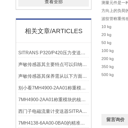
查看全部
测量元件是一
方向上的负荷
波纹管称重传
10 kg 7M
相关文章/ARTICLES
20 k
50 k
100 k
SITRANS P320/P420压力变送器概述
200 k
声敏传感器其主要特点可以归纳为以下几个核心维度
350 k
500 k
声敏传感器其保养需从以下方面入手
别小看7MH4900-2AA01称重模块！这些你日常接触的领域，早已离不开它
7MH4900-2AA01称重模块的核心亮点，藏着让效率翻倍的“关键密码”
西门子电磁流量计变送器SITRANS FMT020的功能
留言询价
7MH4138-6AA00-0BA0的精准从何而来？关键组成部分，藏着答案！