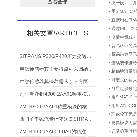
查看全部
• 统一设计，并
• 用SIMATI
• 直接用在SI
• 通过用ET 20
相关文章/ARTICLES
• 测量重量或
• 贸易认证的高精
• 贸易结算显示
SITRANS P320/P420压力变送器概述
• 连续或步进
声敏传感器其主要特点可以归纳为以下几个核心维度
• 精确地流量切换
• 可定义的输
声敏传感器其保养需从以下方面入手
• 可通过参数
别小看7MH4900-2AA01称重模块！这些你日常接触的领域，早已离不开它
• 用SIMAT
• 用SIWATO
7MH4900-2AA01称重模块的核心亮点，藏着让效率翻倍的“关键密码”
• 理论校正无
西门子电磁流量计变送器SITRANS FMT020的功能
• 更换模块无
• 记录称重时序
7MH4138-6AA00-0BA0的精准从何而来？关键组成部分，藏着答案！