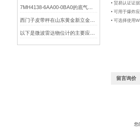
• 贸易认证证
7MH4138-6AA00-0BA0的底气：这些核心功能，让精准称重不再是难题
• 可用于爆炸
西门子皮带秤在山东黄金新立金矿的成功应用
• 可选择使用W
以下是微波雷达物位计的主要应用领域及具体场景分析
留言询价
您