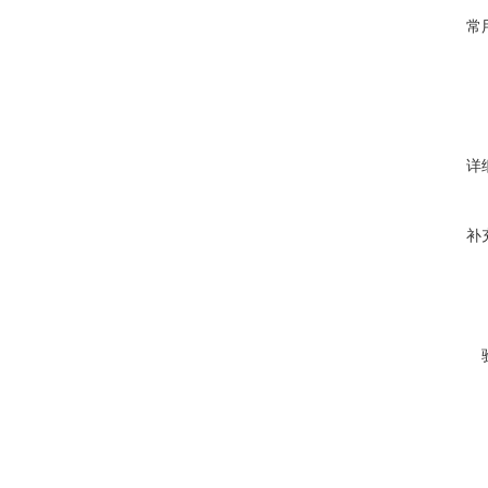
常
详
补