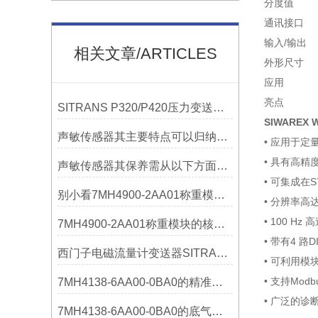
分度
通讯接口 
输入/输出
相关文章/ARTICLES
外形尺寸
应用 •
亮点 •
SITRANS P320/P420压力变送器概述
SIWAREX
声敏传感器其主要特点可以归纳为以下几个核心维度
• 应用于
• 具有高精
声敏传感器其保养需从以下方面入手
• 可集成在S
别小看7MH4900-2AA01称重模块！这些你日常接触的领域，早已离不开它
• 分辨率高达
• 100 Hz
7MH4900-2AA01称重模块的核心亮点，藏着让效率翻倍的“关键密码”
• 带有4 路
西门子电磁流量计变送器SITRANS FMT020的功能
• 可利用模
• 支持Modb
7MH4138-6AA00-0BA0的精准从何而来？关键组成部分，藏着答案！
• 广泛的
7MH4138-6AA00-0BA0的底气：这些核心功能，让精准称重不再是难题