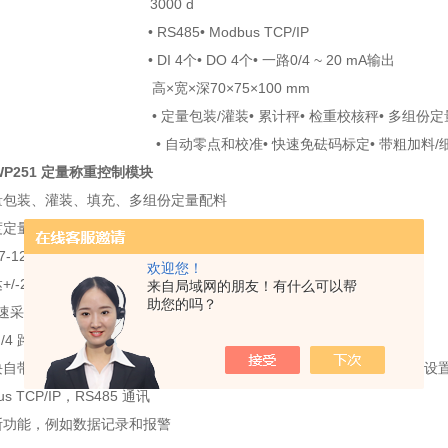
值 3000 d
• RS485• Modbus TCP/IP
 • DI 4个• DO 4个• 一路0/4 ~ 20 mA输出
 高×宽×深70×75×100 mm
 定量包装/灌装• 累计秤• 检重校核秤• 多组份定
 自动零点和校准• 快速免砝码标定• 带粗加料/细加料/
 WP251 定量称重控制模块
定量包装、灌装、填充、多组份定量配料
度定量控制和自动调节/ 修正功能
7-1200，或独立运行
欢迎您！
+/-2 百万
来自局域网的朋友！有什么可以帮
助您的吗？
 高速采样频率
DI/4 路DO，和一路0/4~20mA 模拟量输出
块自带的RJ45 网口， 通过HMI 或PC 机上的SIWATOOL 软件实现参数
us TCP/IP，RS485 通讯
诊断功能，例如数据记录和报警