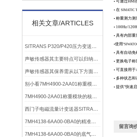
可通过HMI
•
在
•
SIMATIC T
称重测力测
•
相关文章/ARTICLES
100Hz/1
•
具有内部重
•
使用
•
"SIWAT
SITRANS P320/P420压力变送器概述
具有自动免
•
声敏传感器其主要特点可以归纳为以下几个核心维度
更换电子称
•
可直接用于AT
•
声敏传感器其保养需从以下方面入手
多种状态和
•
别小看7MH4900-2AA01称重模块！这些你日常接触的领域，早已离不开它
提供"快速启
•
7MH4900-2AA01称重模块的核心亮点，藏着让效率翻倍的“关键密码”
西门子电磁流量计变送器SITRANS FMT020的功能
7MH4138-6AA00-0BA0的精准从何而来？关键组成部分，藏着答案！
留言询
7MH4138-6AA00-0BA0的底气：这些核心功能，让精准称重不再是难题