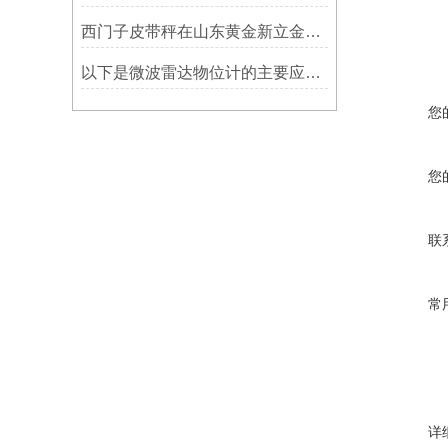
西门子皮带秤在山东黄金新立金矿的成功应用
以下是微波雷达物位计的主要应用领域及具体场景分析
您
您
联
常
详