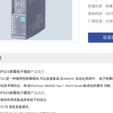
控，诊断和配置
所属分类：称重
更新时间：2025-
厂商性质：代理
联系
绍
 WP321称重电子模块
产品简介
 WP321是一种通用型称重模块,可以直接集成
在
自动化系统中。
电子称重
SIMATIC
动化技术相结合，例
如
集成化的通讯
功能
TIA Portal, SIMATIC Step 7, WinCC flexible
 WP321称重电子模块
产品优点
重模块和系统集成具有如下的优点:
计,与 系统直接通讯;