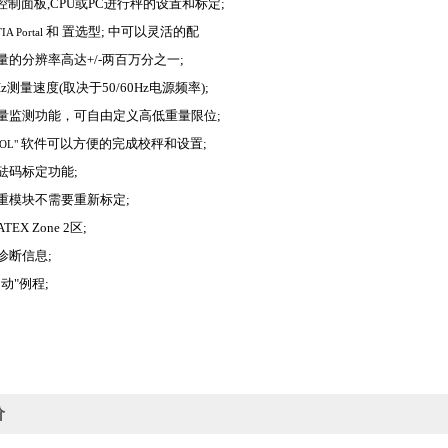
控制面板,CPU或PC进行秤的设置和标定;
和
置选型;
中可以灵活的配
IA Portal
量的分辨率高达+/-两百万分之一;
20Hz测量速度(取决于50/60Hz电源频率);
量监测功能，可自由定义高低重量限位;
软件可以方便的完成校秤和设置;
OOL"
砝码标定功能;
重模块不需要重新标定;
EX Zone 2区;
诊断信息;
动"例程;
价