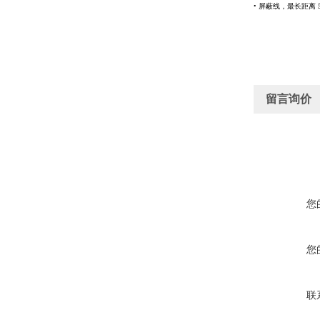
•
屏蔽线，最长距离
留言询价
您
您
联