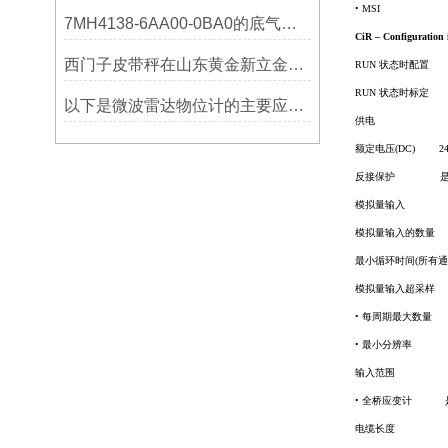
• MSI
7MH4138-6AA00-0BA0的底气：这些核心功能，让精准称重不再是难题
CiR – Configuration
西门子皮带秤在山东黄金新立金矿的成功应用
RUN
状态时配
RUN
状态时标定
以下是微波雷达物位计的主要应用领域及具体场景分析
供电
额定电压
(DC)
2
反接保护
模拟量输入
模拟量输入的
最小循环时间
(
所有通
模拟量输入超
•
每周期最
•
最小分辨率
输入范围
•
全桥应变计
电缆长度