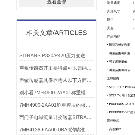
查看全部
测量速度
1
外形尺寸
应用
•
亮点
•
相关文章/ARTICLES
产品功能
•
识别和维护
•
测量范围可
SITRANS P320/P420压力变送器概述
•
可扩展测
声敏传感器其主要特点可以归纳为以下几个核心维度
•
测量范围可调节
工程组态
声敏传感器其保养需从以下方面入手
• STEP 7 TIA Portal
别小看7MH4900-2AA01称重模块！这些你日常接触的领域，早已离不开它
• STEP 7
可用于
• PROFIBUS GSD
7MH4900-2AA01称重模块的核心亮点，藏着让效率翻倍的“关键密码”
• PROFINET GSD
文
西门子电磁流量计变送器SITRANS FMT020的功能
运行模式
7MH4138-6AA00-0BA0的精准从何而来？关键组成部分，藏着答案！
•
高速采