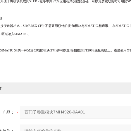
。为便于将模块集成到
STEP 7
程序中并
作为应用程序编程的基础，可以免费索取随时可用的
S
连接变送器相比，
SIWAREX CF
并不需要用额外的
附加模块与
SIMATIC
相通讯。
在
SIMATIC
O
区域读入
SIMATIC
。
SIMATIC S7
的一种紧凑型功能模块
(FM)
并可以直
接扣接到
ET200S
底板总线上。通过使用导
价
产品：