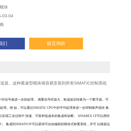
模块
03-04
商
我们
留言询价
送器。这种紧凑型模块很容易安装到所有SIMATIC控制系统
中对信号做进一步的处理。
测量信号经放大、粗滤波后转换为一个数字值。可
行处理。例
如，可以通过
SIMATIC CPU
中的平均处理来进一步抑制噪声或转
换
以实现工业过程中
快速、可靠和低成本的集成和诊断。
SIWAREX CF
可以用经
中。
集成到
SIMATIC
中可以获得可自由编程的模块式称量系统，并可
以根据运