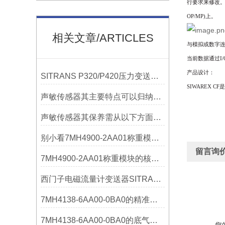
行要求来修改
OP/MP)
上。
相关文章/ARTICLES
与模拟或数字
当前数据通过
I/
产品设计：
SITRANS P320/P420压力变送器概述
SIWAREX CF
是
声敏传感器其主要特点可以归纳为以下几个核心维度
声敏传感器其保养需从以下方面入手
别小看7MH4900-2AA01称重模块！这些你日常接触的领域，早已离不开它
留言询
7MH4900-2AA01称重模块的核心亮点，藏着让效率翻倍的“关键密码”
西门子电磁流量计变送器SITRANS FMT020的功能
7MH4138-6AA00-0BA0的精准从何而来？关键组成部分，藏着答案！
7MH4138-6AA00-0BA0的底气：这些核心功能，让精准称重不再是难题