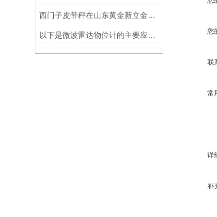
您
西门子皮带秤在山东黄金新立金矿的成功应用
您
以下是微波雷达物位计的主要应用领域及具体场景分析
联
常
详
补