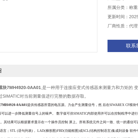
所属分类：称重
更新时间：2025-
厂商性质：代理
联系
绍
7MH4920-0AA01
,是一种用于连接应变式传感器来测量力和力矩的 变
SIMATIC对当前测量值进行完整的数据存取。
H4920-0AA01
提供传感器所需的电压源。力会产生测量信号，然
后在
SIWAREX CF
模块
器可以进一步降低测量信号上的噪声。
数字值可供
SIMATIC
内部使用并可以在控制程序中进
位。其结果可以根据要求显示在一个操作员控制
屏上。所有系统元件之间一致、统一的通信可
语言；
STL (
语句列表
)
，
LAD(
梯形图
)FBD(
功能框图
)
或
SCL(
结构控制语言
)
集成到设备
软件