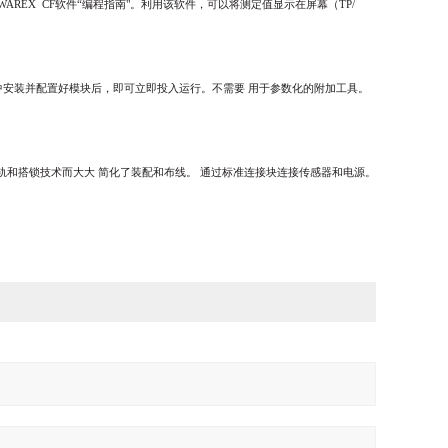
IWAREX
CF
软件“编程指南"。利用该软件，可以将测定值显示在屏幕（
TP/
中安装并配置好模块后，即可立即投入运行。不需要
用于参数化的附加工具。
轨和搭锁技术而大大
简化了装配和布线。
通过标准连接块连接传感器和电源。