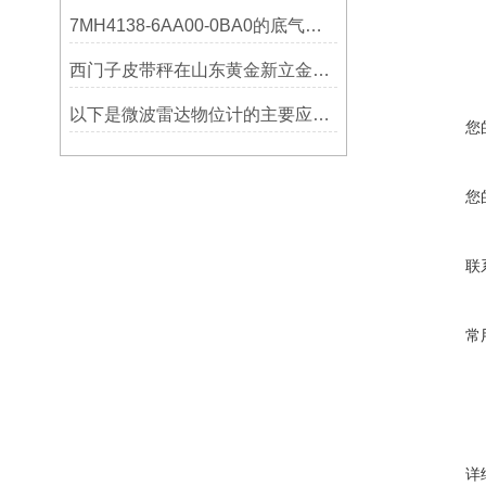
7MH4138-6AA00-0BA0的底气：这些核心功能，让精准称重不再是难题
西门子皮带秤在山东黄金新立金矿的成功应用
以下是微波雷达物位计的主要应用领域及具体场景分析
您
您
联
常
详