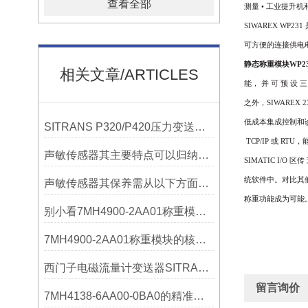
查看全部
测量
•
工业提升机
SIWAREX WP231
可方便的连接供电
静态称重模块WP23
相关文章/ARTICLES
能， 并 可 预 设 三
之外，
SIWAREX 2
低成本集成控制和
SITRANS P320/P420压力变送器概述
TCP/IP
或
RTU
，
声敏传感器其主要特点可以归纳为以下几个核心维度
SIMATIC I/O
区传
统软件中。对比其
声敏传感器其保养需从以下方面入手
称重功能成为可能
别小看7MH4900-2AA01称重模块！这些你日常接触的领域，早已离不开它
7MH4900-2AA01称重模块的核心亮点，藏着让效率翻倍的“关键密码”
西门子电磁流量计变送器SITRANS FMT020的功能
留言询价
7MH4138-6AA00-0BA0的精准从何而来？关键组成部分，藏着答案！