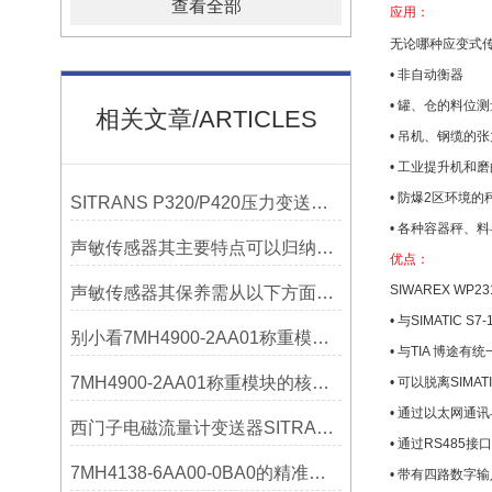
查看全部
应用：
无论哪种应变式
• 非自动衡器
• 罐、仓的料位测
相关文章/ARTICLES
• 吊机、钢缆的
• 工业提升机和
• 防爆2区环境的
SITRANS P320/P420压力变送器概述
• 各种容器秤、
声敏传感器其主要特点可以归纳为以下几个核心维度
优点：
SIWAREX W
声敏传感器其保养需从以下方面入手
• 与SIMATIC 
别小看7MH4900-2AA01称重模块！这些你日常接触的领域，早已离不开它
• 与TIA 博途有
7MH4900-2AA01称重模块的核心亮点，藏着让效率翻倍的“关键密码”
• 可以脱离SIMA
• 通过以太网通
西门子电磁流量计变送器SITRANS FMT020的功能
• 通过RS485
7MH4138-6AA00-0BA0的精准从何而来？关键组成部分，藏着答案！
• 带有四路数字