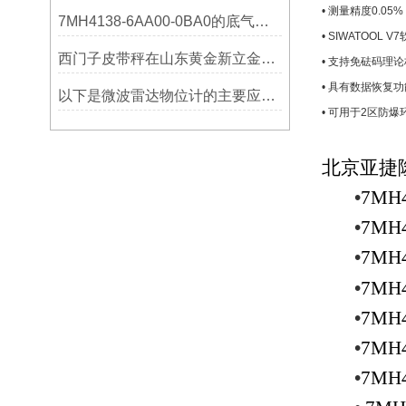
• 测量精度0.0
7MH4138-6AA00-0BA0的底气：这些核心功能，让精准称重不再是难题
• SIWATOO
西门子皮带秤在山东黄金新立金矿的成功应用
• 支持免砝码理
• 具有数据恢复
以下是微波雷达物位计的主要应用领域及具体场景分析
• 可用于2区防爆
北京亚捷
•
7MH
•
7MH4
•
7MH4
•
7MH4
•
7MH4
•
7MH4
•
7MH4