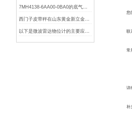
7MH4138-6AA00-0BA0的底气：这些核心功能，让精准称重不再是难题
您
西门子皮带秤在山东黄金新立金矿的成功应用
以下是微波雷达物位计的主要应用领域及具体场景分析
联
常
详
补