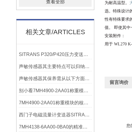
查看全部
为耐高温型。
选。特殊设计
性有特殊要求
值。 即使其中
相关文章/ARTICLES
安装附件：
用于
WL270 K
SITRANS P320/P420压力变送器概述
声敏传感器其主要特点可以归纳为以下几个核心维度
声敏传感器其保养需从以下方面入手
留言询价
别小看7MH4900-2AA01称重模块！这些你日常接触的领域，早已离不开它
7MH4900-2AA01称重模块的核心亮点，藏着让效率翻倍的“关键密码”
西门子电磁流量计变送器SITRANS FMT020的功能
您
7MH4138-6AA00-0BA0的精准从何而来？关键组成部分，藏着答案！