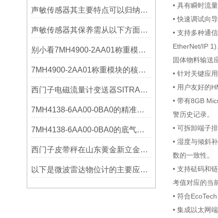
• 具有瞬时
声敏传感器其主要特点可以归纳为以下几个核心维度
• 快速调试向
声敏传感器其保养需从以下方面入手
• 支持多种通信协议
EtherNet/IP 1
别小看7MH4900-2AA01称重模块！这些你日常接触的领域，早已离不开它
固体物料输送
7MH4900-2AA01称重模块的核心亮点，藏着让效率翻倍的“关键密码”
• 针对关键
• 用户友好的
西门子电磁流量计变送器SITRANS FMT020的功能
• 带有8GB 
7MH4138-6AA00-0BA0的精准从何而来？关键组成部分，藏着答案！
警历史记录。
• 可拆卸端子
7MH4138-6AA00-0BA0的底气：这些核心功能，让精准称重不再是难题
• 湿度与倾
西门子皮带秤在山东黄金新立金矿的成功应用
数的一致性。
• 支持砝码
以下是微波雷达物位计的主要应用领域及具体场景分析
考值对应的当
• 符合EcoT
• 集成以太网