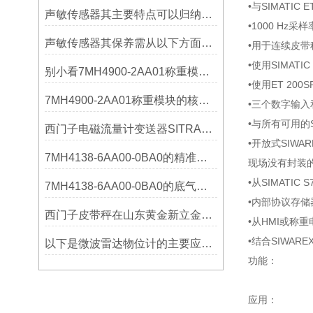
•与SIMATIC 
声敏传感器其主要特点可以归纳为以下几个核心维度
•1000 Hz
声敏传感器其保养需从以下方面入手
•用于连续皮
•使用SIMATIC
别小看7MH4900-2AA01称重模块！这些你日常接触的领域，早已离不开它
•使用ET 20
7MH4900-2AA01称重模块的核心亮点，藏着让效率翻倍的“关键密码”
•三个数字输
•与所有可用的
西门子电磁流量计变送器SITRANS FMT020的功能
•开放式SIW
7MH4138-6AA00-0BA0的精准从何而来？关键组成部分，藏着答案！
现场没有封装
•从SIMATI
7MH4138-6AA00-0BA0的底气：这些核心功能，让精准称重不再是难题
•内部协议存储
西门子皮带秤在山东黄金新立金矿的成功应用
•从HMI或称
•结合SIWAR
以下是微波雷达物位计的主要应用领域及具体场景分析
功能：
应用：