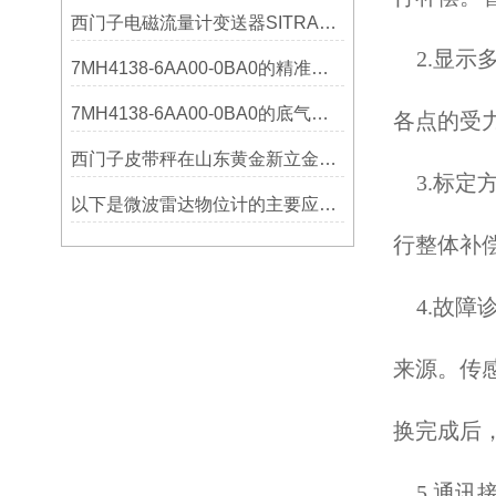
西门子电磁流量计变送器SITRANS FMT020的功能
2.显
7MH4138-6AA00-0BA0的精准从何而来？关键组成部分，藏着答案！
7MH4138-6AA00-0BA0的底气：这些核心功能，让精准称重不再是难题
各点的受
西门子皮带秤在山东黄金新立金矿的成功应用
3.标
以下是微波雷达物位计的主要应用领域及具体场景分析
行整体补
4.故
来源。传
换完成后
5.通讯