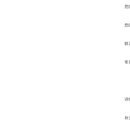
您
您
联
常
详
补