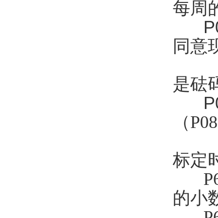
每周
P
同意
P
是砝
P
（
P08
P
标定
P
的小
P