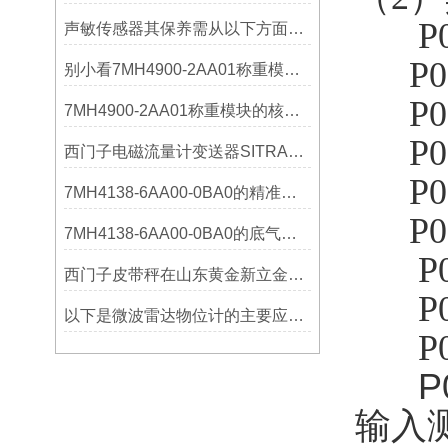
P
声敏传感器其保养需从以下方面入手
P0
别小看7MH4900-2AA01称重模块！这些你日常接触的领域，早已离不开它
P0
7MH4900-2AA01称重模块的核心亮点，藏着让效率翻倍的“关键密码”
P0
西门子电磁流量计变送器SITRANS FMT020的功能
P0
7MH4138-6AA00-0BA0的精准从何而来？关键组成部分，藏着答案！
P0
7MH4138-6AA00-0BA0的底气：这些核心功能，让精准称重不再是难题
P
西门子皮带秤在山东黄金新立金矿的成功应用
P
以下是微波雷达物位计的主要应用领域及具体场景分析
P
P
输入