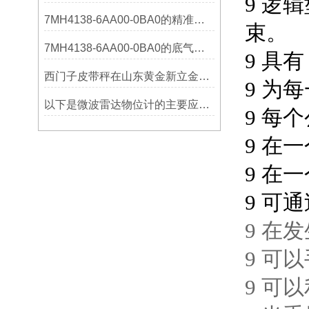
9
逻辑
7MH4138-6AA00-0BA0的精准从何而来？关键组成部分，藏着答案！
束。
7MH4138-6AA00-0BA0的底气：这些核心功能，让精准称重不再是难题
9
具有
西门子皮带秤在山东黄金新立金矿的成功应用
9
为每
以下是微波雷达物位计的主要应用领域及具体场景分析
9
每个
9
在一
9
在一
9
可通
9
在发
9
可以
9
可以